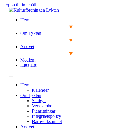
Hoppa till innehåll
Hem
Om Lyktan
Arkivet
Medlem
Hitta Hit
Hem
Kalender
Om Lyktan
Stadgar
Verksamhet
Planritningar
Integritetspolicy
Barnverksamhet
Arkivet