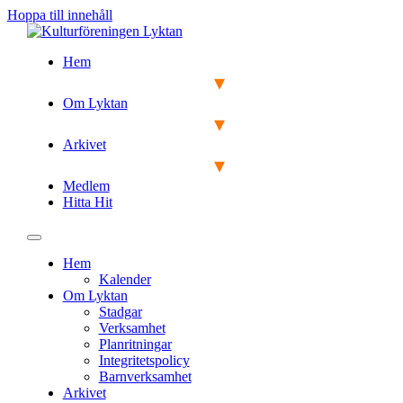
Hoppa till innehåll
Hem
Om Lyktan
Arkivet
Medlem
Hitta Hit
Hem
Kalender
Om Lyktan
Stadgar
Verksamhet
Planritningar
Integritetspolicy
Barnverksamhet
Arkivet