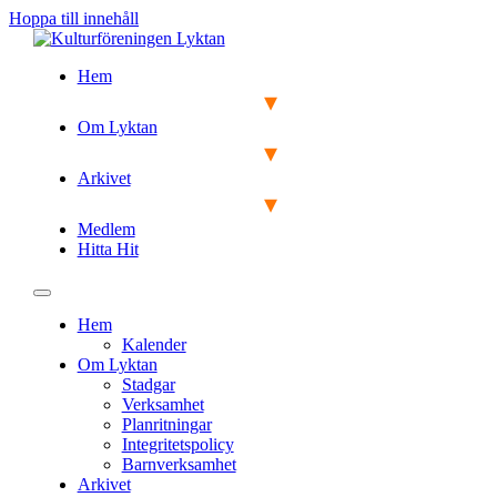
Hoppa till innehåll
Hem
Om Lyktan
Arkivet
Medlem
Hitta Hit
Hem
Kalender
Om Lyktan
Stadgar
Verksamhet
Planritningar
Integritetspolicy
Barnverksamhet
Arkivet