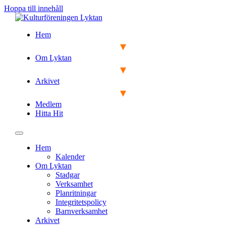
Hoppa till innehåll
Hem
Om Lyktan
Arkivet
Medlem
Hitta Hit
Hem
Kalender
Om Lyktan
Stadgar
Verksamhet
Planritningar
Integritetspolicy
Barnverksamhet
Arkivet