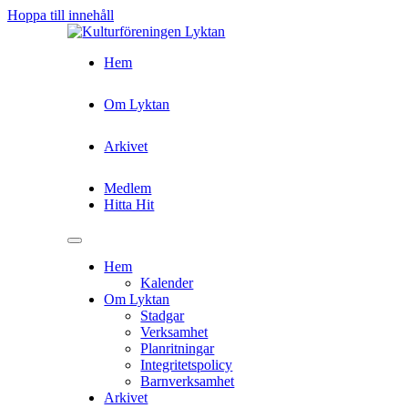
Hoppa till innehåll
Hem
Om Lyktan
Arkivet
Medlem
Hitta Hit
Hem
Kalender
Om Lyktan
Stadgar
Verksamhet
Planritningar
Integritetspolicy
Barnverksamhet
Arkivet