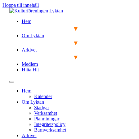
Hoppa till innehåll
Hem
Om Lyktan
Arkivet
Medlem
Hitta Hit
Hem
Kalender
Om Lyktan
Stadgar
Verksamhet
Planritningar
Integritetspolicy
Barnverksamhet
Arkivet