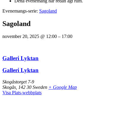
Detta evenemang har redan ägt rum.
Evenemangs-serie:
Sagoland
Sagoland
november 20, 2025
@
12:00
–
17:00
Galleri Lyktan
Galleri Lyktan
Skogåstorget 7-9
Skogås
,
142 30
Sweden
+ Google Map
Visa Plats-webbplats