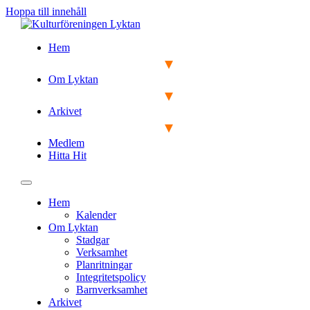
Hoppa till innehåll
Hem
Om Lyktan
Arkivet
Medlem
Hitta Hit
Hem
Kalender
Om Lyktan
Stadgar
Verksamhet
Planritningar
Integritetspolicy
Barnverksamhet
Arkivet