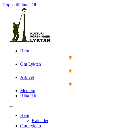
Hoppa till innehåll
Hem
Om Lyktan
Arkivet
Medlem
Hitta Hit
Hem
Kalender
Om Lyktan