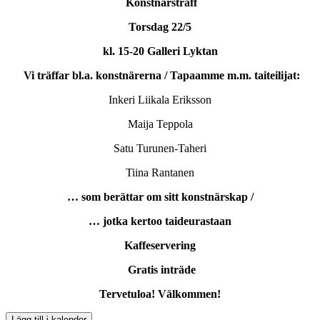
Konstnärsträff
Torsdag 22/5
kl. 15-20
Galleri Lyktan
Vi träffar bl.a. konstnärerna / Tapaamme m.m. taiteilijat:
Inkeri Liikala Eriksson
Maija Teppola
Satu Turunen-Taheri
Tiina Rantanen
… som berättar om sitt konstnärskap /
… jotka kertoo taideurastaan
Kaffeservering
Gratis inträde
Tervetuloa! Välkommen!
Lägg till i kalender