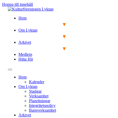
Hoppa till innehåll
Hem
Om Lyktan
Arkivet
Medlem
Hitta Hit
Hem
Kalender
Om Lyktan
Stadgar
Verksamhet
Planritningar
Integritetspolicy
Barnverksamhet
Arkivet