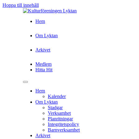
Hoppa till innehåll
Hem
Om Lyktan
Arkivet
Medlem
Hitta Hit
Hem
Kalender
Om Lyktan
Stadgar
Verksamhet
Planritningar
Integritetspolicy
Barnverksamhet
Arkivet