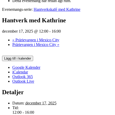
Detta evenemang har redan ägt rum.
Evenemangs-serie:
Hantverkskafé med Kathrine
Hantverk med Kathrine
december 17, 2025 @ 12:00
-
16:00
«
Prärievargen i Mexico City
Prärievargen i Mexico City
»
Lägg till i kalender
Google Kalender
iCalendar
Outlook 365
Outlook Live
Detaljer
Datum:
december 17, 2025
Tid:
12:00 - 16:00