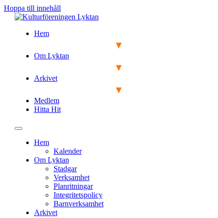
Hoppa till innehåll
Hem
Om Lyktan
Arkivet
Medlem
Hitta Hit
Hem
Kalender
Om Lyktan
Stadgar
Verksamhet
Planritningar
Integritetspolicy
Barnverksamhet
Arkivet