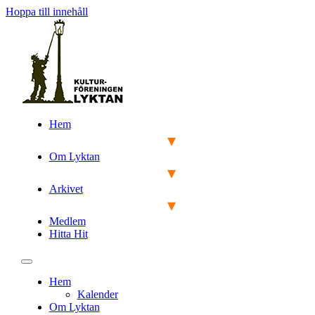
Hoppa till innehåll
Hem
Om Lyktan
Arkivet
Medlem
Hitta Hit
Hem
Kalender
Om Lyktan