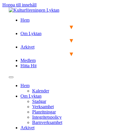
Hoppa till innehåll
Hem
Om Lyktan
Arkivet
Medlem
Hitta Hit
Hem
Kalender
Om Lyktan
Stadgar
Verksamhet
Planritningar
Integritetspolicy
Barnverksamhet
Arkivet