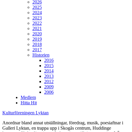
2026
2025
2024
2023
2022
2021
2020
2019
2018
2017
Historien
2016
2015
2014
2013
2012
2009
2006
Medlem
Hitta Hit
Kulturföreningen Lyktan
Anordnar bland annat utställningar, föredrag, musik, poesiaftnar i
Galleri Lyktan, en trappa upp i Skogås centrum, Huddinge